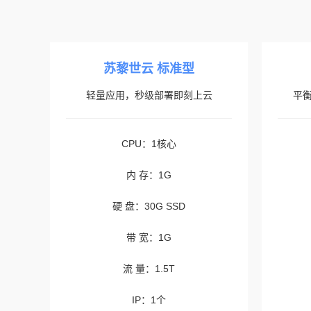
苏黎世云 标准型
轻量应用，秒级部署即刻上云
平
CPU：1核心
内 存：1G
硬 盘：30G SSD
带 宽：1G
流 量：1.5T
IP：1个