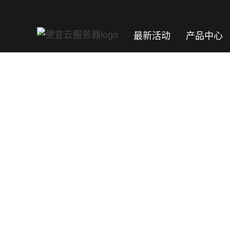
最新活动
产品中心
苏黎世云服务器
位于苏黎世高品质机房；
免备案、高可靠性、弹性灵活、快速稳定、安
立即购买