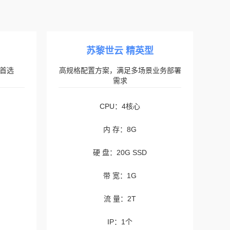
苏黎世云 精英型
首选
高规格配置方案，满足多场景业务部署
需求
CPU：4核心
内 存：8G
硬 盘：20G SSD
带 宽：1G
流 量：2T
IP：1个