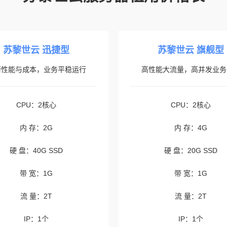
苏黎世云 迅捷型
苏黎世云 旗舰型
衡性能与成本，业务平稳运行
高性能大流量，高并发业务
CPU：2核心
CPU：2核心
内 存：2G
内 存：4G
硬 盘：40G SSD
硬 盘：20G SSD
带 宽：1G
带 宽：1G
流 量：2T
流 量：2T
IP：1个
IP：1个