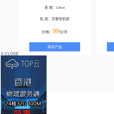
系 统：Linux
机 房：苏黎世机房
99
价格：
元/月
购买产品
X-CLOSE