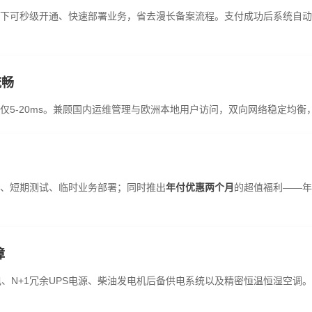
下可秒级开通、快速部署业务，省去漫长备案流程。支付成功后系统自动
流畅
仅5-20ms。兼顾国内运维管理与欧洲本地用户访问，双向网络稳定均衡
、短期测试、临时业务部署；同时推出
年付优惠两个月
的超值福利——年
障
市电、N+1冗余UPS电源、柴油发电机后备供电系统以及精密恒温恒湿空调。