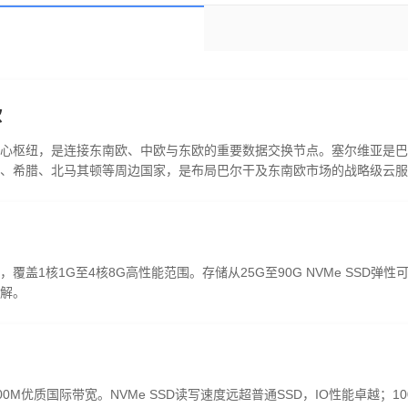
欧
心枢纽，是连接东南欧、中欧与东欧的重要数据交换节点。塞尔维亚是巴
、希腊、北马其顿等周边国家，是布局巴尔干及东南欧市场的战略级云服
1核1G至4核8G高性能范围。存储从25G至90G NVMe SSD弹性可
解。
00M优质国际带宽。NVMe SSD读写速度远超普通SSD，IO性能卓越