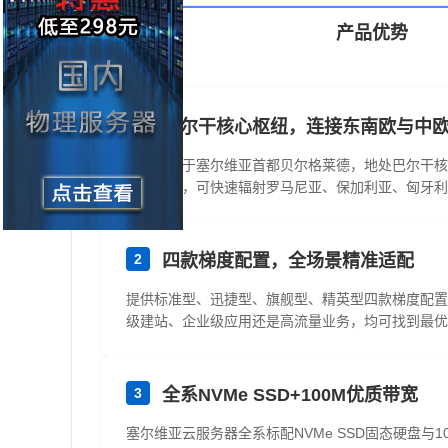
产品优势
1
巴尔干核心枢纽，连接东南欧与中
机房坐落于塞尔维亚首都贝尔格莱德，地处巴尔干核
基础设施，可快速辐射罗马尼亚、保加利亚、匈牙利
2
四款梯度配置，全场景精准适配
提供标准型、迅捷型、旗舰型、精英型四款梯度配置，覆盖
级建站、企业级应用还是高流量业务，均可找到最优
3
全系NVMe SSD+100M优质带宽
塞尔维亚云服务器全系标配NVMe SSD固态硬盘与1