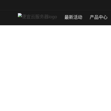
最新活动
产品中心
塞尔维亚云服务器
位于塞尔维亚高品质机房；
免备案、高可靠性、弹性灵活、快速稳定、安
立即购买