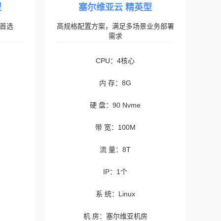
型
塞尔维亚云 精英型
首选
高规格配置方案，满足多场景业务部署
需求
CPU：4核心
内 存：8G
硬 盘：90 Nvme
带 宽：100M
流 量：8T
IP：1个
系 统：Linux
机 房：塞尔维亚机房