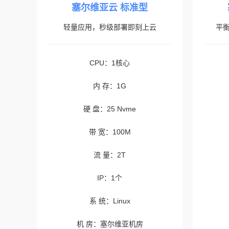
塞尔维亚云 标准型
轻量应用，秒级部署即刻上云
平
CPU：1核心
内 存：1G
硬 盘：25 Nvme
带 宽：100M
流 量：2T
IP：1个
系 统：Linux
机 房：塞尔维亚机房