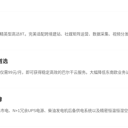
步，精英型高达8T。完美适配跨境建站、社媒矩阵运营、数据采集、视频
首选
仅需99元/月，即可获得稳定高效的巴尔干云服务。大幅降低东南欧业务
障
双路市电、N+1冗余UPS电源、柴油发电机后备供电系统以及精密恒温恒湿空