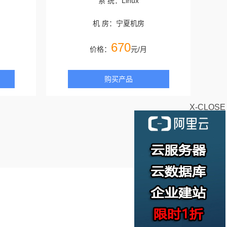
系 统：Linux
机 房：宁夏机房
670
价格：
元/月
购买产品
X-CLOSE