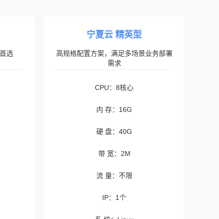
宁夏云 精英型
首选
高规格配置方案，满足多场景业务部署
需求
CPU：8核心
内 存：16G
硬 盘：40G
带 宽：2M
流 量：不限
IP：1个