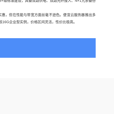
3+级标准建设，具备双路供电、双路光纤接入、N+1冗余备份
实惠，但在性能与带宽方面丝毫不逊色。便宜云服务器推出多
核16G企业型实例，价格区间灵活，性价比极高。