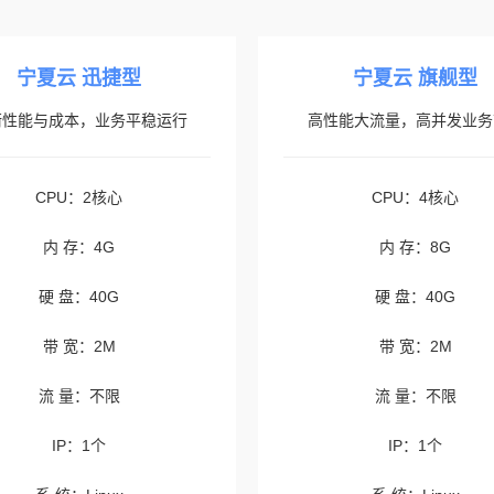
宁夏云 迅捷型
宁夏云 旗舰型
衡性能与成本，业务平稳运行
高性能大流量，高并发业务
CPU：2核心
CPU：4核心
内 存：4G
内 存：8G
硬 盘：40G
硬 盘：40G
带 宽：2M
带 宽：2M
流 量：不限
流 量：不限
IP：1个
IP：1个