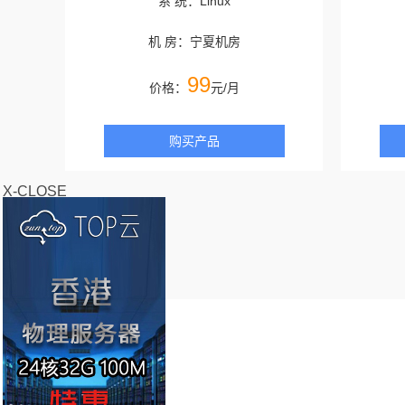
系 统：Linux
机 房：宁夏机房
99
价格：
元/月
购买产品
X-CLOSE