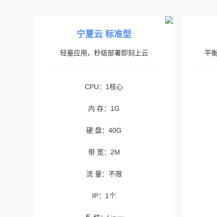
宁夏云 标准型
轻量应用，秒级部署即刻上云
平
CPU：1核心
内 存：1G
硬 盘：40G
带 宽：2M
流 量：不限
IP：1个