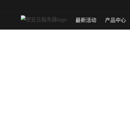
最新活动
产品中心
宁夏云服务器
宁夏云服务器位于宁夏高品质机房；基于新一代
高可靠性、弹性灵活、快速稳定、安全易用、
立即购买