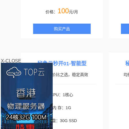
100
价格：
元/月
购买产品
X-CLOSE
秘鲁云秒开01-智能型
入门级性价比之选，稳定高效
均
CPU：1核心
内 存：1G
硬 盘：30G SSD