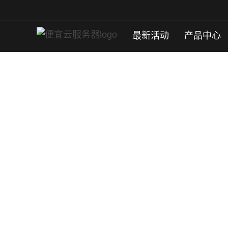
最新活动
产品中心
秘鲁云服务器
秘鲁利马南美西海岸核心Tier3机房，大陆延迟低至
秘鲁原生IP纯净安全，秒级开通、年付优惠，
立即购买