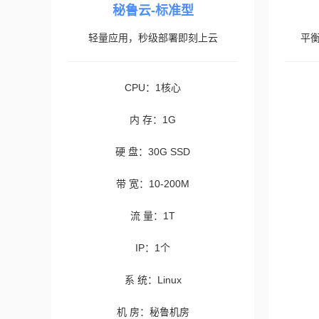
秘鲁云-标准型
轻量应用，秒级部署即刻上云
平
CPU：1核心
内 存：1G
硬 盘：30G SSD
带 宽：10-200M
流 量：1T
IP：1个
系 统：Linux
机 房：秘鲁机房