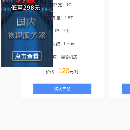
带 宽：1G
流 量：1.5T
IP：1个
系 统：Linux
机 房：秘鲁机房
120
价格：
元/月
购买产品