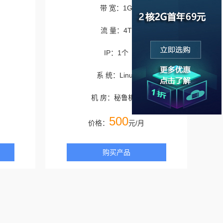
带 宽：1G
流 量：4T
IP：1个
系 统：Linux
机 房：秘鲁机房
500
价格：
元/月
购买产品