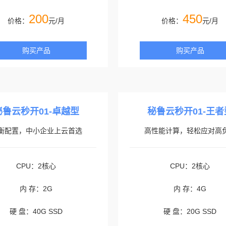
200
450
价格：
元/月
价格：
元/月
购买产品
购买产品
秘鲁云秒开01-卓越型
秘鲁云秒开01-王者
衡配置，中小企业上云首选
高性能计算，轻松应对高
CPU：2核心
CPU：2核心
内 存：2G
内 存：4G
硬 盘：40G SSD
硬 盘：20G SSD