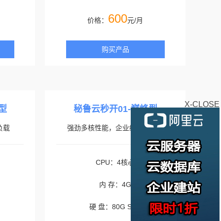
600
价格：
元/月
购买产品
X-CLOSE
型
秘鲁云秒开01-巅峰型
负载
强劲多核性能，企业级应用无忧
CPU：4核心
内 存：4G
硬 盘：80G SSD