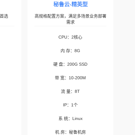
秘鲁云-精英型
首选
高规格配置方案，满足多场景业务部署
需求
CPU：2核心
内 存：8G
硬 盘：200G SSD
带 宽：10-200M
流 量：8T
IP：1个
系 统：Linux
机 房：秘鲁机房