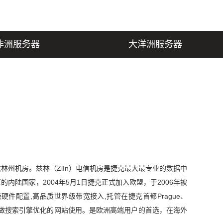
非洲服务器
大洋洲服务器
林州机房。兹林（Zlín）电信机房是捷克最大最专业的数据中
内陆国家，2004年5月1日捷克正式加入欧盟，于2006年被
件配置,高品质世界级带宽接入,托管在捷克首都Prague、
在捷克做搜索引擎优化的网站使用。是欧洲高端用户的首选，在海外