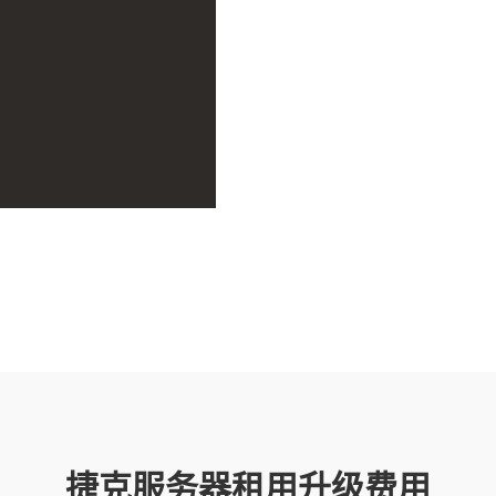
1、捷克服务器测试IP：请咨询客
2、捷克服务器在付款后1-3个
3、捷克服务器租用需提前7个工
4、谢绝垃圾邮件、儿童色情、
律许可;
5、服务器/云主机均为自管型服
络维护，服务器重启；收费/免费
置、防火墙等远程连接问题。请
捷克服务器租用升级费用