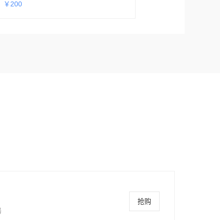
￥200
抢购
器