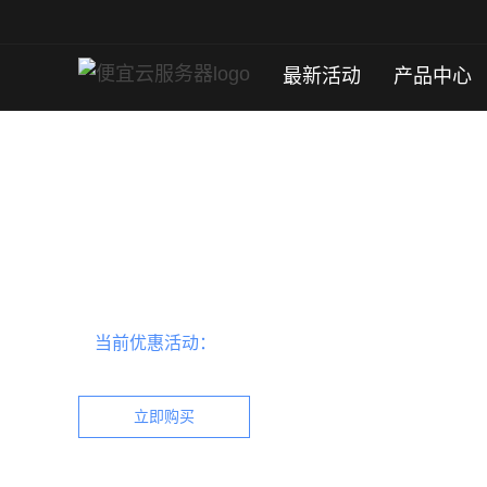
最新活动
产品中心
马绍尔群岛服务器
便宜云服务器马绍尔群岛服务器，上新特惠，免备案
当前优惠活动：
马绍尔群岛服务器最新优惠详情咨
立即购买