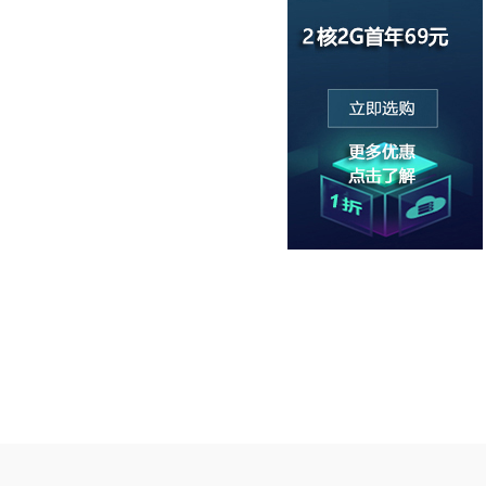
：请联系客服；
1-3个工作日内交付客户使用；
前7个工作日通知取消服务器/续费，否则提前7天停机；
侵犯版权、扫描与入侵等行为，须遵守服务器所在地区法律许
务器 ，系统/软件由客户全权管理维护，我方负责硬件维护、网
(视机房而定)协助处理因客户原因导致的远程桌面、网 卡设
客户自行做好自己的数据备份,我司不对客户数据负责。