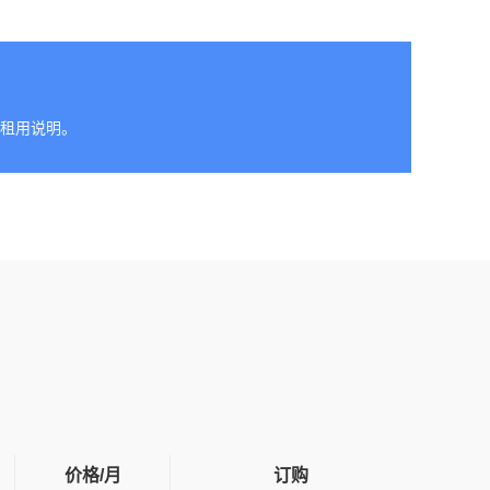
看租用说明。
价格/月
订购