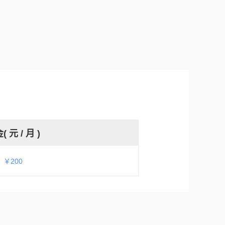
用
( 元 / 月 )
￥200