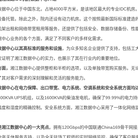
据中心位于中国东北，占地4000平方米，是该地区最大的专业IDC机房
设备托管。除此之外，院内还设有动力机房。这个按照最新国际标准建造
机架出租和网络带宽租用等服务，还提供了包括安全、数据存储备份、性
据中心业务的各个方面，满足了不同客户的多样化需求。
数据中心以其高标准的服务和设施
，为众多知名企业提供了支持，包括工大
仅证明了湘江数据中心的实力，也展示了其在行业内的重要地位。
方面，
湘江数据中心提供整柜和半柜的选项，以及单独带宽购买服务。无论
了其对客户需求的深刻理解和灵活的服务能力。
数据中心在电力保障、出口带宽、电力系统、空调系统和安全系统方面均
400KVA UPS机组，以及1600KVA的柴油发电机，确保了99.99%
温度和湿度的精确控制。安全系统方面，湘江数据中心采用了一体化网络
是湘江数据中心的一大亮点
。拥有120Gbps的中国联通China169
时的全年无休服务支持，以及全天驻场工程师的实时网络监控，确保了客户服