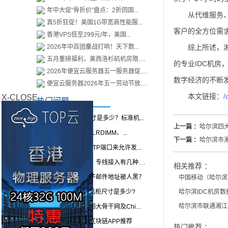
年中大促“骨折价”盘点：2折回国...
从代维服务
真5折狂促！美国1G带宽高性能服...
客户的全方位需
香港VPS低至299元/年，美国...
2026年中百团鏖战打响！天下数...
综上所述，
五月重磅福利，美西洛杉矶机房限时...
的专业IDC机
2026年便宜云服务器五一服务器促销...
数字经济的不断
便宜云服务器2026年五一劳动节放假...
本文链接：
/
X-CLOSE
热门问题
19寸机柜标准尺寸是多少？标准机...
上一篇 ：
哈尔滨四大
服务器UDIMM、LRDIMM、...
下一篇 ：
哈尔滨市
如何改变你的SMTP端口来允许发...
什么叫专线接入？专线接入有几种类...
相关推荐 ：
如何避免自己电子邮件地址被人黑？
中国移动（哈尔滨
42U标准服务器机柜尺寸是多少?
哈尔滨IDC机房
哈尔滨市联通湘江
收集整理的中国四大骨干网及Chi...
几个比较靠谱的区块链APP推荐
热门推荐 ：