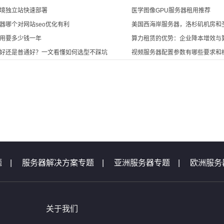
境独立站快速部署
医学图像GPU服务器租用推荐
器哪个对网站seo优化有利
美国西海岸服务器，洛杉矶机房和
用要多少钱一年
算力租赁的优势：企业降本增效与
好还是普通好？一文看懂如何选型不踩坑
视频服务器配置参数有哪些要求和
题
|
服务器解决方案专题
|
亚洲服务器专题
|
欧洲服务
机专题
|
服务器专题汇总
|
服务器问题
|
域名问题集锦
题
|
等保测评问题
|
云主机问题
|
便宜云服务器活动专
关于我们