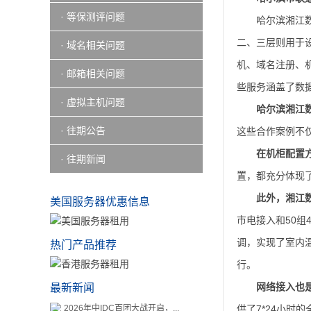
· 等保测评问题
哈尔滨湘江数
二、三层则用于
· 域名相关问题
机、域名注册、
· 邮箱相关问题
些服务涵盖了数
· 虚拟主机问题
哈尔滨湘江
· 往期公告
这些合作案例不
在机柜配置
· 往期新闻
置，都充分体现
此外，湘江
美国服务器优惠信息
市电接入和50组
调，实现了室内
热门产品推荐
行。
网络接入也
最新新闻
2026年中IDC百团大战开启，...
供了7*24小