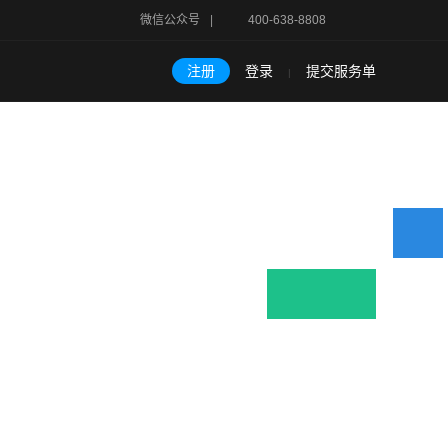
微信公众号
|
400-638-8808
注册
登录
提交服务单
|
名
非洲域名
大洋洲域名
域名价格总表