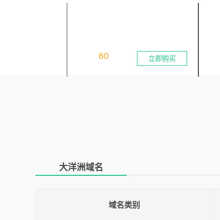
.COM
.N
国际域名商业(公司/网络/组织)
国
60
首年：
元
首
立即购买
大洋洲域名
域名类别