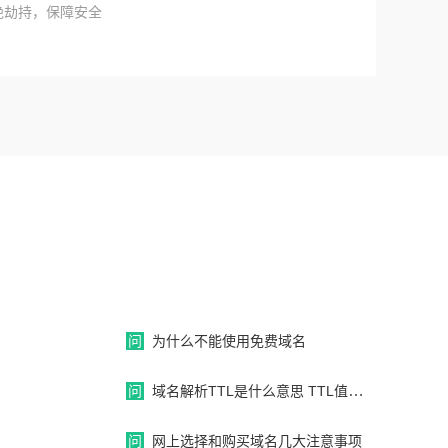
绝劫持，保障安全
问
为什么不能使用免费域名
问
域名解析TTL是什么意思 TTL值设置为多少合适？
问
网上选择和购买域名几大注意事项