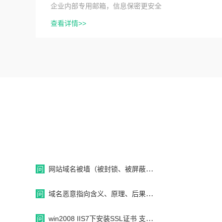
企业内部专用邮箱，信息保密更安全
查看详情>>
问
网站域名被墙（被封锁、被屏蔽、被和谐）完美被墙解决方法
问
域名恶意指向含义、原理、后果、测试、办法详解
问
win2008 IIS7下安装SSL证书 支持多域名绑定443端口的方法