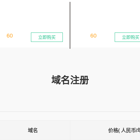
ET
.ORG
际域名商业(公司/网络/组织)
国际域名商业(公司/网络/组织)
60
60
年：
元
首年：
元
立即购买
立即购买
域名注册
域名
价格( 人民币/年