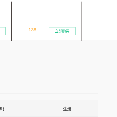
.CC
.BIZ
商业公司域名
商业领域域名
138
90
首年：
元
首年：
元
立即购买
 )
注册