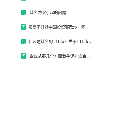
问
域名冲突引起的问题
问
股票不好炒中国投资客改炒「网域名称」
问
什么是域名的TTL值？关于TTL值设置的应用
问
企业从那几个方面着手保护适合自己的域名？