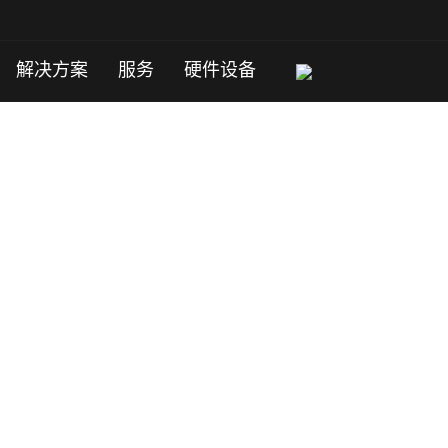
解决方案
服务
硬件设备
千里之行，始于域名
亚洲域名
欧洲域名
美洲域