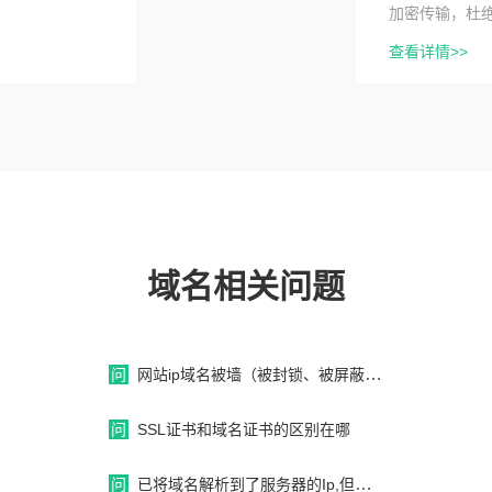
加密传输，杜
查看详情>>
域名相关问题
问
网站ip域名被墙（被封锁、被屏蔽、被和谐）和dns污染的解决办法
问
SSL证书和域名证书的区别在哪
问
已将域名解析到了服务器的Ip,但是仍然无法访问网站?