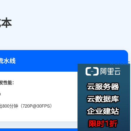
成本
流水线
X-CLOSE
8卡并发性能：
钟
800分钟（720P@30FPS）