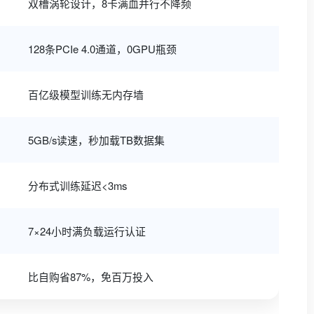
双槽涡轮设计，8卡满血并行不降频
128条PCIe 4.0通道，0GPU瓶颈
百亿级模型训练无内存墙
5GB/s读速，秒加载TB数据集
分布式训练延迟<3ms
7×24小时满负载运行认证
比自购省87%，免百万投入