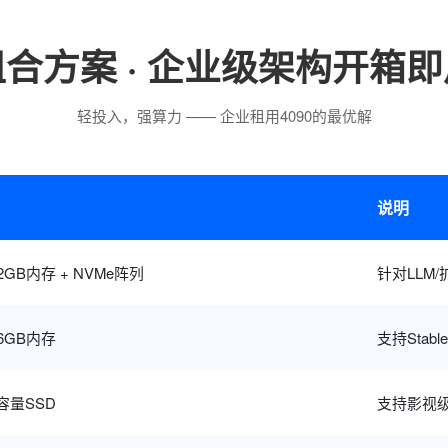
组合方案 · 企业级架构开箱即
轻投入，强算力 —— 企业租用4090的最优解
说明
512GB内存 + NVMe阵列
针对LLM
256GB内存
支持Stab
大容量SSD
支持影视