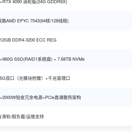
8×RTX 4090 涡轮版(24G GDDR6X)
双路AMD EPYC 7543(64核/128线程)
12GB DDR4-3200 ECC REG
×960G SSD(RAID1系统盘) + 7.68TB NVMe
25G双口（光模块附赠）+千兆管理口
4×2000W铂金冗余电源+PCle直通散热架构
含滑轨/假负载/运维支持