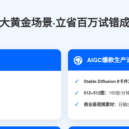
大黄金场景·立省百万试错
AIGC爆款生产
✓
Stable Diffusion 
✓
512×512图：
150张/分
✓
商业级视频素材：
日输出