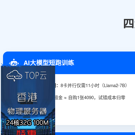
四
AI大模型短跑训练
X-CLOSE
✓
70亿参数模型微调：
8卡并行仅需11小时（Llama2-7B）
✓
成本对比：
1个月租金 ≈ 自购1张4090，试错成本归零