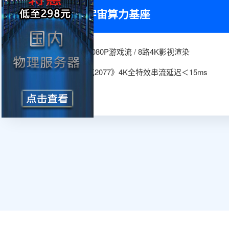
云游戏/元宇宙算力基座
✓
单卡并发：
12路1080P游戏流 / 8路4K影视渲染
✓
实测：
《赛博朋克2077》4K全特效串流延迟＜15ms