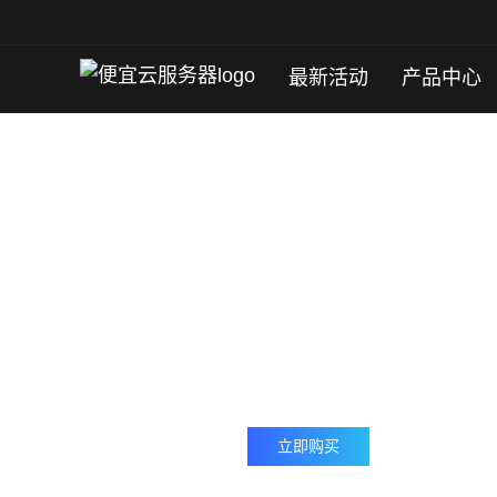
最新活动
产品中心
高防CDN
高防CDN（国内/大陆高防CDN）即在内容分发网络基础上
CC防御，通过人工智能调度系统对攻击流量进行分流和清洗，
换，简便高效实现业务不中断，提供安全保障。
立即咨询
立即购买