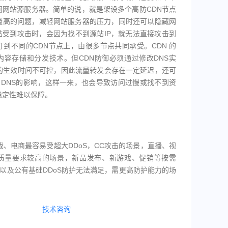
问网站源服务器。简单的说，就是架设多个高防CDN节点
量高的问题，减轻网站服务器的压力，同时还可以隐藏网
站受到攻击时，会因为找不到源站IP，就无法直接攻击到
到不同的CDN节点上，由很多节点共同承受。CDN 的
内容存储和分发技术。但CDN防御必须通过修改DNS实
置的生效时间不可控，因此流量转发会存在一定延迟，还可
al DNS的影响，这样一来，也会导致访问过慢或找不到资
稳定性难以保障。
戏、电商最容易受超大DDoS，CC攻击的场景，直播、视
质量要求较高的场景，新品发布、新游戏、促销等按需
，以及公有基础DDoS防护无法满足，需更高防护能力的场
技术咨询