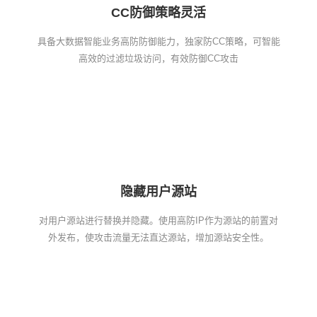
CC防御策略灵活
具备大数据智能业务高防防御能力，独家防CC策略，可智能
高效的过滤垃圾访问，有效防御CC攻击
隐藏用户源站
对用户源站进行替换并隐藏。使用高防IP作为源站的前置对
外发布，使攻击流量无法直达源站，增加源站安全性。