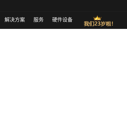
解决方案
服务
硬件设备
实现分布式DDoS防御及高安全立体式
实现被攻击时自动防御+gfcdn切