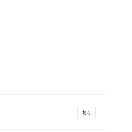
房，直接和机房运营商合作，当天服务器便可上架交付使用。
保证客户服务的快速性。
抢购