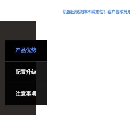
机器出现故障不确定性？客户要求处
1、选择全能型香港服务器，任何时间
2、选择全能型香港服务器，您再也
ISO镜像自己重装.
产品优势
3、选择全能型香港服务器，当您的
就像在机房接显示器一样看到您的系
配置升级
4、我们合作香港机房网络为骨干网层，
用SDN网络技术，可灵活实现网络
注意事项
超过99.99%。
5、我们合作香港机房符合国际第三级以上(
房自主开发，并和PCCW，中国电信
击。