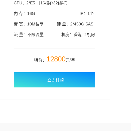
CPU：2*E5 （16核心32线程）
内 存：16G
IP：1个
带 宽：10M独享
硬 盘：2*450G SAS
流 量：不限流量
机房：香港T4机房
12800
特价：
元/年
立即订购