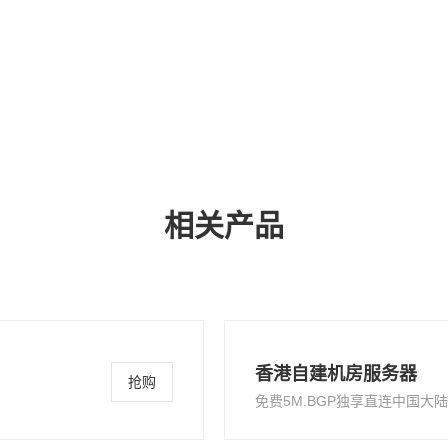
6、我们香港服务器覆盖香港各大机
拥有便捷、信任的沟通和合作基础、
相关产品
香港自建机房服务器
抢购
免费5M.BGP独享直连中国大陆