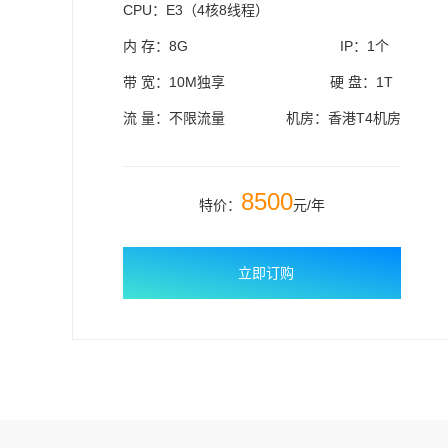
CPU：E3（4核8线程）
内 存：8G
IP：1个
带 宽：10M独享
硬 盘：1T
流 量：不限流量
机房：香港T4机房
8500
特价：
元/年
立即订购