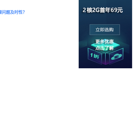
理问题及时性？
段您的服务器出现假死您都不需要经过我司可以自已去重启.
不需要担心系统故障而无法及时重装系统，您可以自已加载
服务器忘记密码没关系，您使用的服务器可以让您身临其境，
统状态加载PE破解您的密码。
不少于10Gbps国际带宽，5Gbps回国带宽出口带宽。采
架构的各种需求。所有设备均采用冗余堆叠热备方案，可靠性
Tier 3+)标准的数据中心，99.982%的可用性设计, 机
合作研发的DDOS高防系统，能最高防御300G的DDOS攻