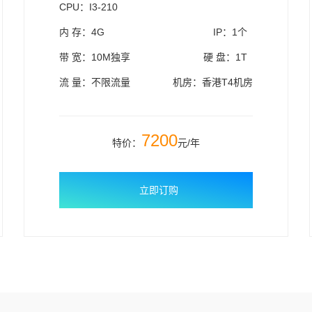
CPU：I3-210
内 存：4G
IP：1个
带 宽：10M独享
硬 盘：1T
流 量：不限流量
机房：香港T4机房
7200
特价：
元/年
立即订购